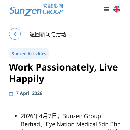
Skip
to
Toggle
content
Navigatio
主页
关于我们
我们的业务
Sunzen Activities
Work Passionately, Live
投资者关系
Happily
政策
新闻与活动
7 April 2026
2026年4月7日，Sunzen Group
Berhad、Eye Nation Medical Sdn Bhd